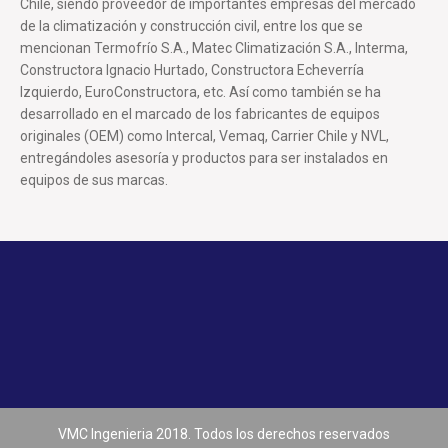
Chile, siendo proveedor de importantes empresas del mercado
de la climatización y construcción civil, entre los que se
mencionan Termofrío S.A., Matec Climatización S.A., Interma,
Constructora Ignacio Hurtado, Constructora Echeverría
Izquierdo, EuroConstructora, etc. Así como también se ha
desarrollado en el marcado de los fabricantes de equipos
originales (OEM) como Intercal, Vemaq, Carrier Chile y NVL,
entregándoles asesoría y productos para ser instalados en
equipos de sus marcas.
VMC Ingenieria 2018. Todos los derechos reservados